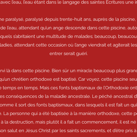
avec l’eau, l’eau étant dans le langage des saintes Écritures une 
 paralysé, paralysé depuis trente-huit ans, auprès de la piscine
l’eau, attendant qu’un ange descende dans cette piscine, autour
esquels s’abritaient une multitude de malades; beaucoup, beaucou
dies, attendant cette occasion où l’ange viendrait et agiterait le
entrer serait guéri.
rvi là dans cette piscine. Bien sûr un miracle beaucoup plus gra
 qu’un chrétien orthodoxe est baptisé. Car voyez, cette piscine se
e temps en temps. Mais ces fonts baptismaux de l’Orthodoxie ont
 des conséquences de la maladie ancestrale. Le péché ancestral d
me il sort des fonts baptismaux, dans lesquels il est fait un qui
e. La personne qui a été baptisée à la manière orthodoxe, cette 
t à la destruction, mais plutôt il a fait un commencement, il est 
 à son salut en Jésus Christ par les saints sacrements, et d’être pris à