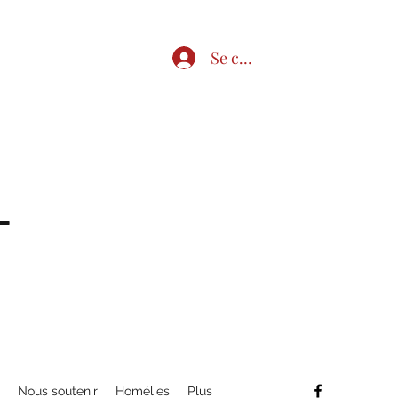
Se connecter
e
-
s
Nous soutenir
Homélies
Plus