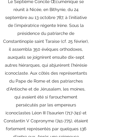
Le Septième Concile Œcuménique se
réunit à Nicée, en Bithynie, du 24
septembre au 13 octobre 787, à l’initiative
de l’impératrice régente Irène. Sous la
présidence du patriarche de
Constantinople saint Taraise (cf. 25 février),
il assembla 350 évêques orthodoxes,
auxquels se joignirent ensuite dix-sept
autres hiérarques, qui abjurèrent l’hérésie
iconoclaste. Aux côtés des représentants
du Pape de Rome et des patriarches
d’Antioche et de Jérusalem, les moines,
qui avaient été si farouchement
persécutés par les empereurs
iconoclastes Léon III l’Isaurien (717-741) et
Constantin V Copronyme (741-775), étaient
fortement représentés par quelques 136
d’entre eux. Après une soigneuse